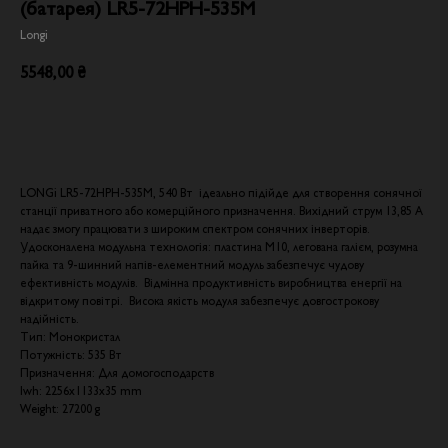
(батарея) LR5-72HPH-535M
Longi
5548,00
₴
Додати в кошик
LONGi LR5-72HPH-535M, 540 Вт ідеально підійде для створення сонячної
станції приватного або комерційного призначення. Вихідний струм 13,85 А
надає змогу працювати з широким спектром сонячних інверторів.
Удосконалена модульна технологія: пластина М10, легована галієм, розумна
пайка та 9-шинний напів-елементний модуль забезпечує чудову
ефективність модулів. Відмінна продуктивність виробництва енергії на
відкритому повітрі. Висока якість модуля забезпечує довгострокову
надійність.
Тип: Монокристал
Потужність: 535 Вт
Призначення: Для домогосподарств
lwh: 2256x1133x35 mm
Weight: 27200 g