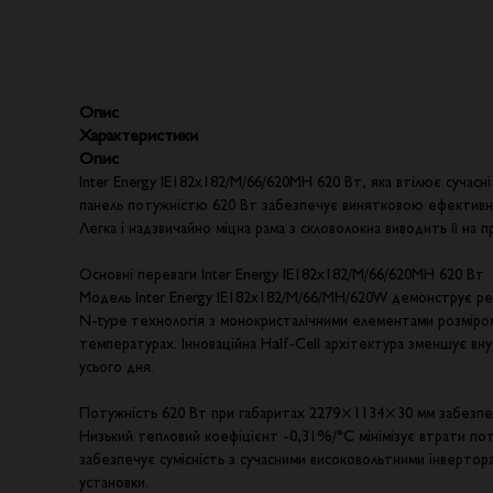
Опис
Характеристики
Опис
Inter Energy IE182x182/M/66/620MH 620 Вт, яка втілює сучас
панель потужністю 620 Вт забезпечує винятковою ефективні
Легка і надзвичайно міцна рама з скловолокна виводить її на 
Основні переваги Inter Energy IE182x182/M/66/620MH 620 Вт
Модель Inter Energy IE182x182/M/66/MH/620W демонструє рек
N-type технологія з монокристалічними елементами розміром 
температурах. Інноваційна Half-Cell архітектура зменшує вн
усього дня.
Потужність 620 Вт при габаритах 2279×1134×30 мм забезпе
Низький тепловий коефіцієнт -0,31%/°C мінімізує втрати пот
забезпечує сумісність з сучасними високовольтними інверто
установки.