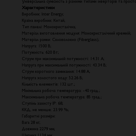
Універсальна сумісність з різними типами інверторів та про
Характеристики
Виробник: Inter Energy;
Країна виробник: Китай;
Тип панелі: Монокристалічна;
Матеріал виготовлення модуля: Монокристалічний кремній;
Матеріал рамки: Скловолокно (Fiberglass);
Напруга: 1500 В;
Потужність: 620 Вт;
Струм при максимальній потужності: 14.31 А;
Напруга при максимальній потужності: 43.34 В;
Струм короткого замикання: 14.88 А;
Напруга холостого ходу: 52.26 В;
Кількість елементів: 132 шт.;
Мінімальна робоча температура: -40 град.;
Максимальна робоча температура: 85 град.;
Ступінь захисту IP: 68;
ККД, не менше: 23.99 %;
Габаритні розміри:
Вага 28 кг;
Довжина 2279 мм;
Ширина 1134 мм;