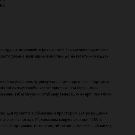
СЕС
я рекордних показників ефективності. Ця високопродуктивна
астосувань з найвищими вимогами до енергетичної віддачі.
елей на українському ринку сонячної енергетики. Передова
ращені експлуатаційні характеристики при підвищених
тінення, забезпечуючи стабільну генерацію енергії протягом
иво для проектів з обмеженим простором для розміщення.
в спекотну погоду. Максимальна напруга системи 1500 В
ь транспортування та монтаж, зберігаючи естетичний вигляд