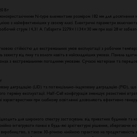
20 Вт
монокристалічними N-type елементами розміром 182 мм для досягнення н
ією з найефективніших у своєму класі. Електричні параметри включають 
й робочий струм 14,31 А. Габарити 2279×1134×30 мм при вазі 28 кг забе
тковою стійкістю до екстремальних умов експлуатації з робочим темпер
нь захисту від пилу та вологи навіть в найскладніших умовах. Панель зда
 зонах з екстремальними погодними умовами. Сучасні матеріали та передо
Вт
овану деградацію (LID) та потенціально-індуковану деградацію (PID), щ
го терміну експлуатації. Half-Cell конфігурація зменшує резистивні втр
і характеристики при слабкому освітленні дозволяють ефективно генерув
ідходить для широкого спектру застосувань: від приватних будинків та 
нійно інтегрувати панелі в будь-які архітектурні рішення, зберігаючи ес
та виробництво, а також 30-річною лінійною гарантією на продуктивніст