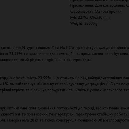
Призначення: Для комерційних 
Особливості: Одностороння
lwh: 2279x1096x30 mm
Weight: 28000 g
ні досягнення N-type технології та Half-Cell архітектури для досягненн
стю 23,99% та призначена для комерційних, промислових та побутових з
принципово новий рівень в порівнянні з конкурентами!
ордну ефективність 23,99%, що ставить її в ряд найпродуктивніших пан
182 мм забезпечує мінімальну світлоіндуковану деградацію (LID) та пок
утрішні втрати та підвищує продуктивність навіть в умовах часткового за
чує оптимальне співвідношення потужності до площі, що критично важл
ужності навіть при високих температурах, гарантуючи стабільну роботу 
рами. Помірна вага 28 кг та тонка конструкція товщиною 30 мм спрощуют