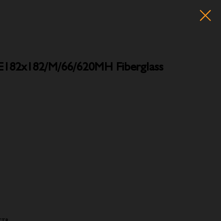
IE182x182/M/66/620MH Fiberglass
ств