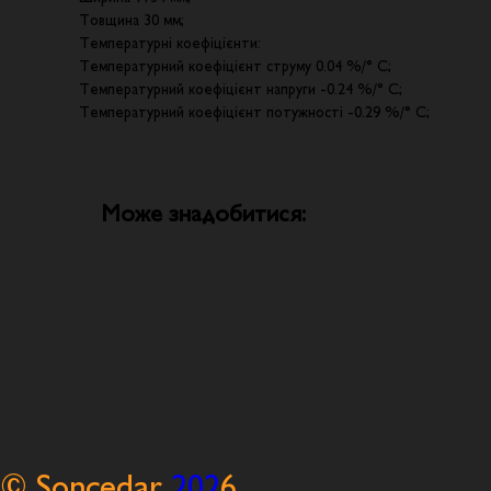
Товщина 30 мм;
Температурні коефіцієнти:
Температурний коефіцієнт струму 0.04 %/° С;
Температурний коефіцієнт напруги -0.24 %/° С;
Температурний коефіцієнт потужності -0.29 %/° С;
Може знадобитися:
© Soncedar
202
6