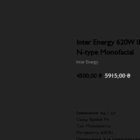
Inter Energy 620W 
N-type Monofacial
Inter Energy
4500,00
₴
5915,00
₴
Додати в кошик
Замовлення: від 1 шт
Склад: Кривий Ріг
Тип: Монокристал
Потужність: 620 Вт
Призначення: Для домогосподар