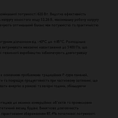
омінальної потужності 620 Вт. Видатна ефективність
напругу холостого ходу 52,26 В, максимальну робочу напругу
зпечують оптимальний баланс між потужністю та практичністю
атурним діапазоном від -40°C до +85°C. Розподільна
тна витримувати механічні навантаження до 5400 Па, що
ві технології виробництва забезпечують довготривалу
о є основними проблемами традиційних P-type панелей,
ати та покращує продуктивність при частковому затіненні, що
ати енергію в ранкові та вечірні години, збільшуючи
котеджів до великих комерційних об’єктів та промислових
тетичний вигляд будівлі. Виняткова довговічність
ь з гарантованим збереженням 87,4% початкової потужності.