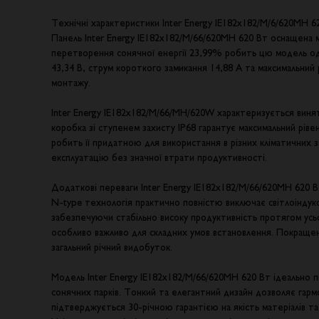
Технічні характеристики Inter Energy IE182x182/M/6/620MH 6
Панель Inter Energy IE182x182/M/66/620MH 620 Вт оснащена 
перетворення сонячної енергії 23,99% робить цю модель одн
43,34 В, струм короткого замикання 14,88 А та максимальни
монтажу.
Inter Energy IE182x182/M/66/MH/620W характеризується виня
коробка зі ступенем захисту IP68 гарантує максимальний ріве
робить її придатною для використання в різних кліматичних
експлуатацію без значної втрати продуктивності.
Додаткові переваги Inter Energy IE182x182/M/66/620MH 620 
N-type технологія практично повністю виключає світлоіндук
забезпечуючи стабільно високу продуктивність протягом усьо
особливо важливо для складних умов встановлення. Покращен
загальний річний видобуток.
Модель Inter Energy IE182x182/M/66/620MH 620 Вт ідеально п
сонячних парків. Тонкий та елегантний дизайн дозволяє гармо
підтверджується 30-річною гарантією на якість матеріалів 