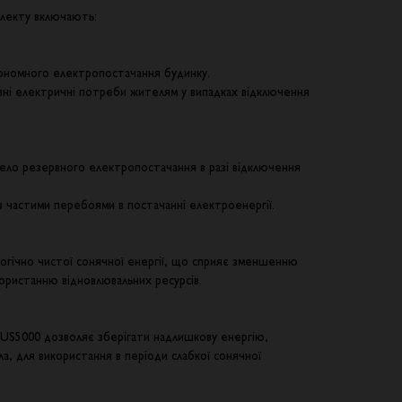
плекту включають:
ономного електропостачання будинку.
ні електричні потреби жителям у випадках відключення
ело резервного електропостачання в разі відключення
з частими перебоями в постачанні електроенергії.
огічно чистої сонячної енергії, що сприяє зменшенню
ористанню відновлювальних ресурсів.
 US5000 дозволяє зберігати надлишкову енергію,
ла, для використання в періоди слабкої сонячної