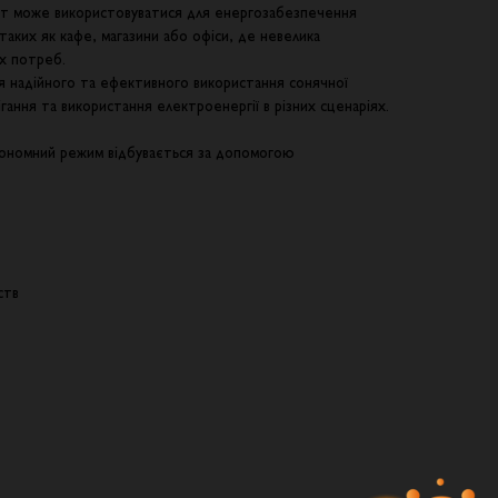
т може використовуватися для енергозабезпечення
таких як кафе, магазини або офіси, де невелика
х потреб.
 надійного та ефективного використання сонячної
ігання та використання електроенергії в різних сценаріях.
тономний режим відбувається за допомогою
ств