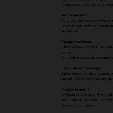
Основні застосування цього ком
Автономне житло:
Встановлення комплекту для авт
Це дозволить забезпечити основ
від мережі.
Резервне живлення:
Система може слугувати як джер
мережі.
Це особливо важливо в регіонах 
Екологічно чиста енергія:
Забезпечення використання екол
викидів CO2 та ефективному вик
Зберігання енергії:
Акумуляторна батарея Pylontech
вироблену під час сонячного світ
активності або вночі.