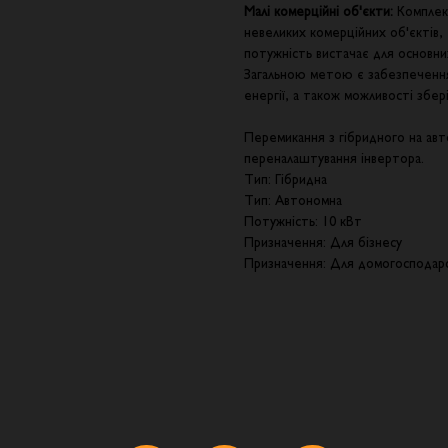
Малі комерційні об'єкти:
Комплек
невеликих комерційних об'єктів, 
потужність вистачає для основни
Загальною метою є забезпечення
енергії, а також можливості збер
Перемикання з гібридного на ав
переналаштування інвертора.
Тип: Гібридна
Тип: Автономна
Потужність: 10 кВт
Призначення: Для бізнесу
Призначення: Для домогосподар