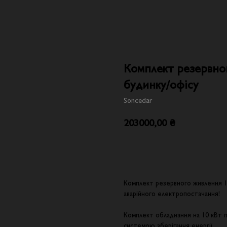
Комплект резервног
будинку/офісу
Soncedar
203000,00
₴
Додати в кошик
Комплект резервного живлення 1
аварійного електропостачання!
Комплект обладнання на 10 кВт п
системою зберігання енергії.