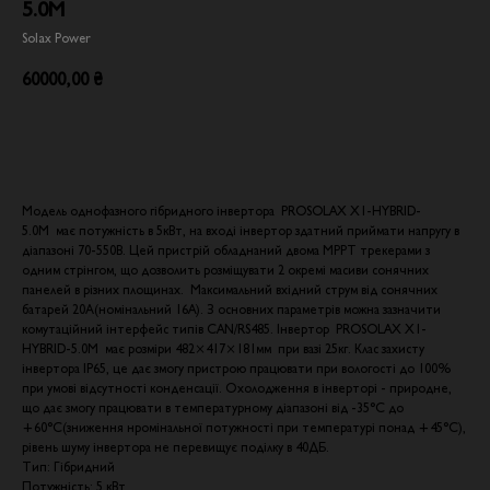
5.0M
Solax Power
60000,00
₴
Додати в кошик
Модель однофазного гібридного інвертора PROSOLAX X1-HYBRID-
5.0М має потужність в 5кВт, на вході інвертор здатний приймати напругу в
діапазоні 70-550В. Цей пристрій обладнаний двома МРРТ трекерами з
одним стрінгом, що дозволить розміщувати 2 окремі масиви сонячних
панелей в різних площинах. Максимальний вхідний струм від сонячних
батарей 20А(номінальний 16A). З основних параметрів можна зазначити
комутаційний інтерфейс типів CAN/RS485. Інвертор PROSOLAX X1-
HYBRID-5.0М має розміри 482×417×181мм при вазі 25кг. Клас захисту
інвертора IP65, це дає змогу пристрою працювати при вологості до 100%
при умові відсутності конденсації. Охолодження в інверторі - природне,
що дає змогу працювати в температурному діапазоні від -35°C до
+60°C(зниження нромінальної потужності при температурі понад +45°C),
рівень шуму інвертора не перевищує поділку в 40ДБ.
Тип: Гібридний
Потужність: 5 кВт