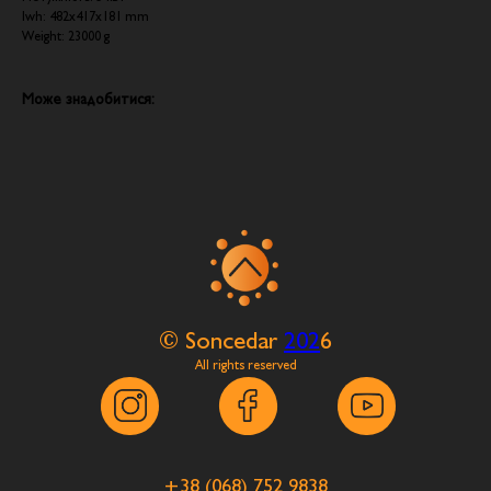
lwh: 482x417x181 mm
Weight: 23000 g
Може знадобитися:
© Soncedar
202
6
All rights reserved
+38 (068) 752 9838